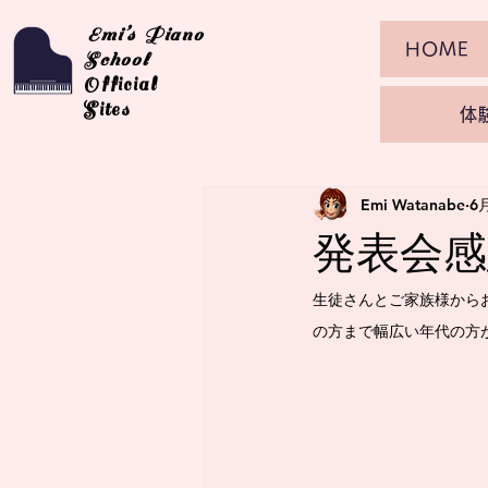
Emi’s Piano
HOME
School
Official
Sites
体
Emi Watanabe
6
発表会感
生徒さんとご家族様から
の方まで幅広い年代の方