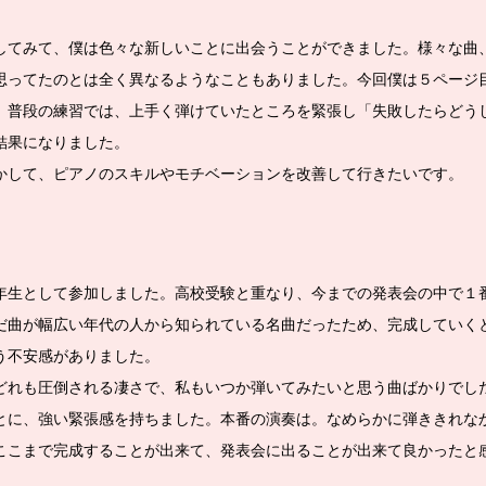
してみて、僕は色々な新しいことに出会うことができました。様々な曲
思ってたのとは全く異なるようなこともありました。今回僕は５ページ
。普段の練習では、上手く弾けていたところを緊張し「失敗したらどう
結果になりました。
かして、ピアノのスキルやモチベーションを改善して行きたいです。
年生として参加しました。高校受験と重なり、今までの発表会の中で１
だ曲が幅広い年代の人から知られている名曲だったため、完成していく
う不安感がありました。
どれも圧倒される凄さで、私もいつか弾いてみたいと思う曲ばかりでし
とに、強い緊張感を持ちました。本番の演奏は。なめらかに弾ききれな
ここまで完成することが出来て、発表会に出ることが出来て良かったと