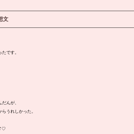
想文
ったです。
。
んだんが、
からうれしかった。
❢♡